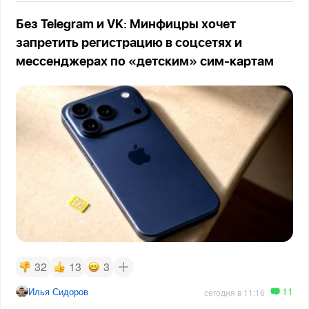
Без Telegram и VK: Минфицры хочет
запретить регистрацию в соцсетях и
мессенджерах по «детским» сим-картам
32
13
3
11
Илья Сидоров
сегодня в 11:16