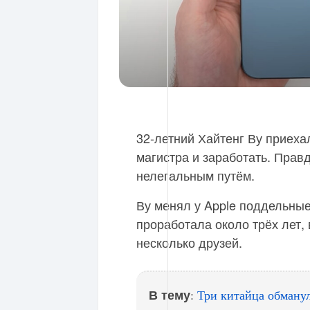
32-летний Хайтенг Ву приеха
магистра и заработать. Прав
нелегальным путём.
Ву менял у Apple поддельны
проработала около трёх лет,
несколько друзей.
В тему
:
Три китайца обману