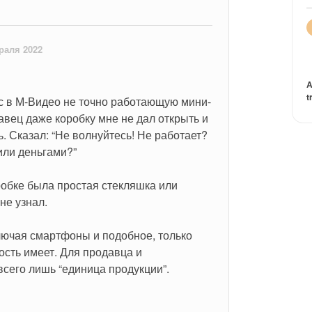
раля 2022
A
t
с в М-Видео не точно работающую мини-
вец даже коробку мне не дал открыть и 
ь. Сказал: “Не волнуйтесь! Не работает? 
или деньгами?”
робке была простая стекляшка или 
не узнал.
ючая смартфоны и подобное, только 
сть имеет. Для продавца и 
всего лишь “единица продукции”.