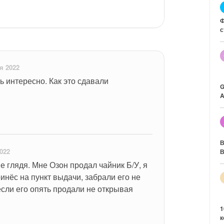
Ф
с
я 2022
ь интересно. Как это сдавали 
G
A
В
022
В
не глядя. Мне Озон продал чайник Б/У, я 
нёс на пункт выдачи, забрали его не 
сли его опять продали не открывая 
1
к