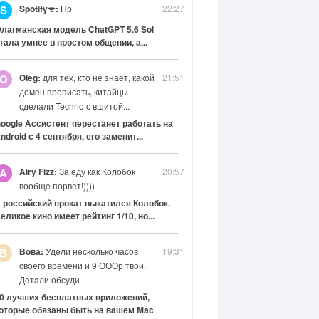
Spotifyᯤ:
Пр
22:27
S
лагманская модель ChatGPT 5.6 Sol
тала умнее в простом общении, а...
Oleg:
для тех, кто не знает, какой
21:51
O
домен прописать, китайцы
сделали Techno с вшитой...
oogle Ассистент перестанет работать на
ndroid с 4 сентября, его заменит...
Airy Fizz:
За еду как Колобок
20:57
A
вообще порвет!))))
 российский прокат выкатился Колобок.
еликое кино имеет рейтинг 1/10, но...
Вова:
Удели несколько часов
19:31
В
своего времени и 9 ОООр твои.
Детали обсуди
0 лучших бесплатных приложений,
оторые обязаны быть на вашем Mac