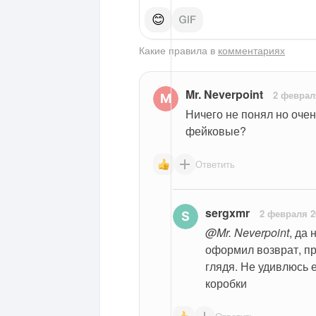
😊
Какие правила в
комментариях
Mr. Neverpoint
2 феврал
Ничего не понял но очен
фейковые?
Ответить
sergxmr
2 февраля 2
@Mr. Neverpoint
, да 
оформил возврат, при
глядя. Не удивлюсь е
коробки