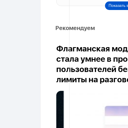
Показать 
Рекомендуем
Флагманская моде
стала умнее в пр
пользователей бе
лимиты на разго