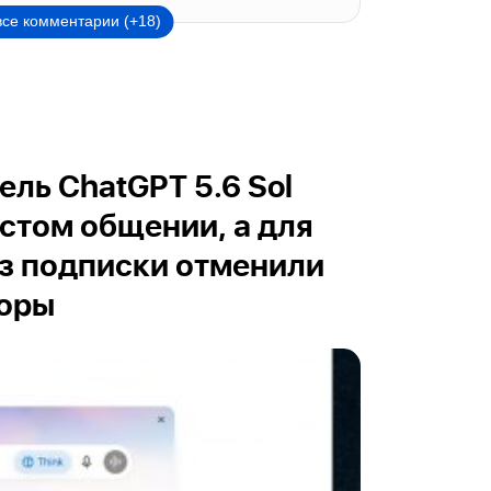
все комментарии (+18)
ль ChatGPT 5.6 Sol
остом общении, а для
з подписки отменили
воры