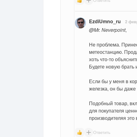
Ответить
EzdiUmno_ru
2 фев
@Mr. Neverpoint
,
Не проблема. Прине
метеостанцию. Прода
хоть что-то объяснит
Будете новую брать 
Если бы у меня в ко
железка, он бы даже 
Подобный товар, вкл
для покупателя ценно
производителяя это 
Ответить