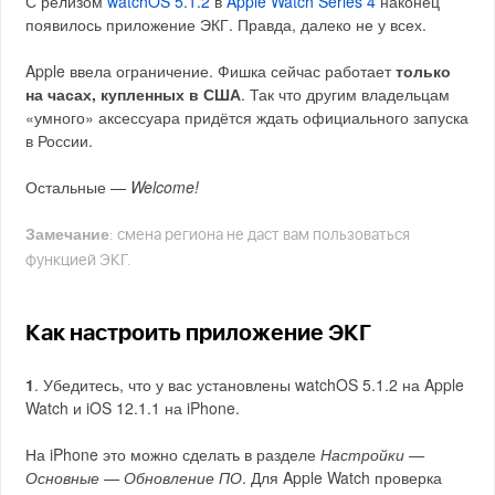
С релизом
watchOS 5.1.2
в
Apple Watch Series 4
наконец
появилось приложение ЭКГ. Правда, далеко не у всех.
Apple ввела ограничение. Фишка сейчас работает
только
на часах, купленных в США
. Так что другим владельцам
«умного» аксессуара придётся ждать официального запуска
в России.
Остальные —
Welcome!
Замечание
: смена региона не даст вам пользоваться
функцией ЭКГ.
Как настроить приложение ЭКГ
1
. Убедитесь, что у вас установлены watchOS 5.1.2 на Apple
Watch и iOS 12.1.1 на iPhone.
На iPhone это можно сделать в разделе
Настройки —
Основные — Обновление ПО
. Для Apple Watch проверка