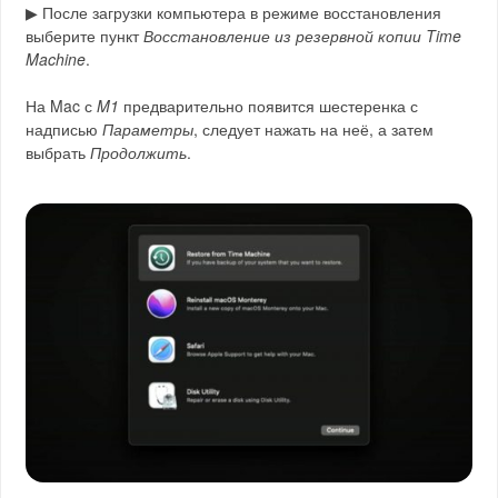
▶ После загрузки компьютера в режиме восстановления
выберите пункт
Восстановление из резервной копии Time
Machine
.
На Mac с
M1
предварительно появится шестеренка с
надписью
Параметры
, следует нажать на неё, а затем
выбрать
Продолжить
.