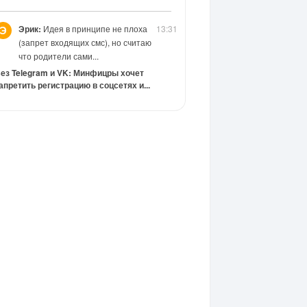
Эрик:
Идея в принципе не плоха
13:31
Э
(запрет входящих смс), но считаю
что родители сами...
ез Telegram и VK: Минфицры хочет
апретить регистрацию в соцсетях и...