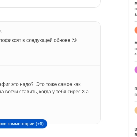
M
п
а
3
 пофиксят в следующей обнове 🥲
M
п
а
фиг это надо?  Это тоже самое как 
П
вотчи ставить, когда у тебя сирес 3 а 
п
все комментарии (+6)
В
В