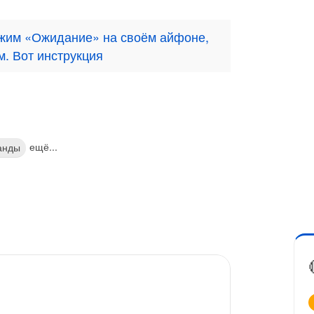
жим «Ожидание» на своём айфоне,
м. Вот инструкция
ещё...
анды