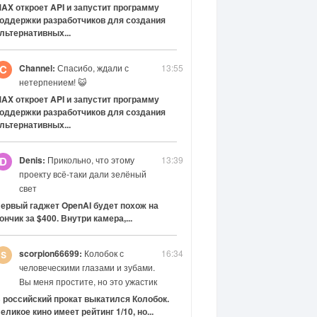
AX откроет API и запустит программу
оддержки разработчиков для создания
льтернативных...
Channel:
Спасибо, ждали с
13:55
C
нетерпением! 😺
AX откроет API и запустит программу
оддержки разработчиков для создания
льтернативных...
Denis:
Прикольно, что этому
13:39
D
проекту всё-таки дали зелёный
свет
ервый гаджет OpenAI будет похож на
ончик за $400. Внутри камера,...
scorpion66699:
Колобок с
16:34
человеческими глазами и зубами.
Вы меня простите, но это ужастик
 российский прокат выкатился Колобок.
еликое кино имеет рейтинг 1/10, но...