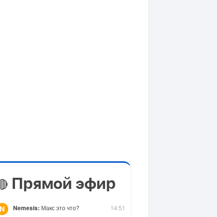
Прямой эфир
🔴
Nemesis:
Макс это что?
14:51
N