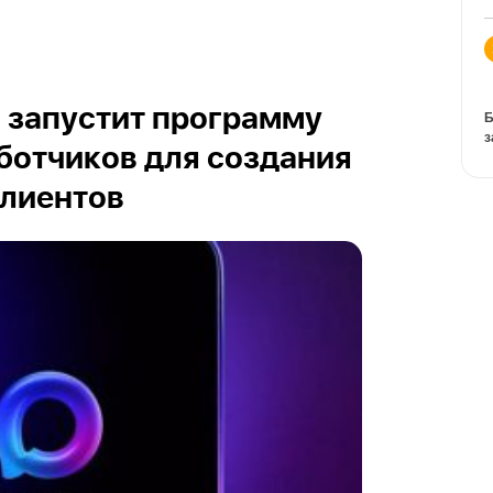
и запустит программу
Б
з
ботчиков для создания
клиентов