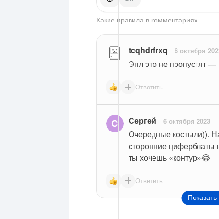
Какие правила в
комментариях
tcqhdrfrxq
6 октября 202
Эпл это не пропустят —
Ответить
Сергей
6 октября 2023
Очередные костыли)). На
сторонние циферблаты на 
ты хочешь «контур»😂
Ответить
Показать 