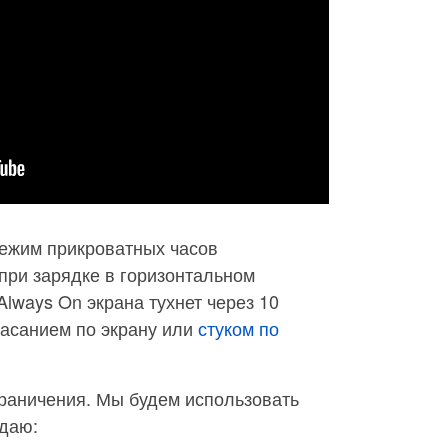
режим прикроватных часов
при зарядке в горизонтальном
Always On экрана тухнет через 10
касанием по экрану или
стуком по
граничения. Мы будем использовать
даю: