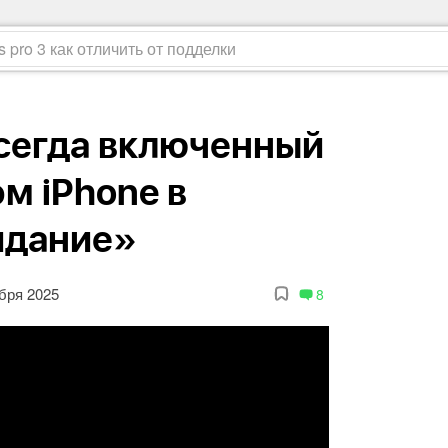
всегда включенный
м iPhone в
идание»
бря 2025
8