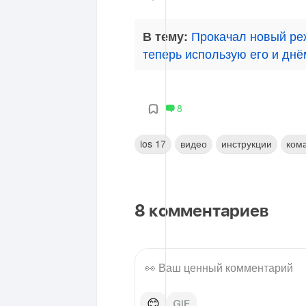
Прокачал новый ре
В тему:
теперь использую его и днё
8
ios 17
видео
инструкции
ком
8
комментариев
😊