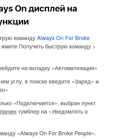
ays On дисплей на
функции
струю команду
Always On For Broke
а, жмите Получить быструю команду >
рейдите на вкладку «Автоматизация»
нем углу, в поиске введите «Заряд» и
во»
только «Подключается», выбран пункт
лючен
тумблер на «Уведомлять о
манду «Always On For Broke People».