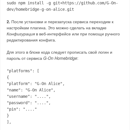
sudo npm install -g git+https://github.com/G-On-
dev/homebridge-g-on-alice.git
2.
После установки и перезапуска сервиса переходим к
настройкам плагина. Это можно сделать на вкладке
Конфигурация
в веб-интерфейсе или при помощи ручного
редактирования конфига.
Для этого в блоке кода следует прописать свой логин и
пароль от сервиса
G-On Homebridge
:
"platforms": [
{
"platform": "G-On Alice",
"name": "G-On Alice",
"username": "....",
"password": "....",
"pin": "...."
}
],