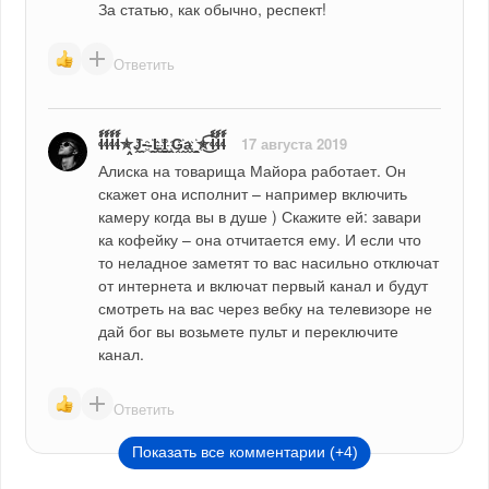
За статью, как обычно, респект!
Ответить
ɬ์์ɬ์์ɬ์์ɬ์์✯̭J̭҉̭̲--̭҉̭̲Ḽ҉̭̲I̭҉̭̲ ̭̭G̭҉̭a̭̭ ̭̭҉̭̭̭✯͜͡ɬ์์ɬ์์ɬ์์
17 августа 2019
Алиска на товарища Майора работает. Он 
скажет она исполнит – например включить 
камеру когда вы в душе ) Скажите ей: завари 
ка кофейку – она отчитается ему. И если что 
то неладное заметят то вас насильно отключат 
от интернета и включат первый канал и будут 
смотреть на вас через вебку на телевизоре не 
дай бог вы возьмете пульт и переключите 
канал.
Ответить
Показать все комментарии (+4)