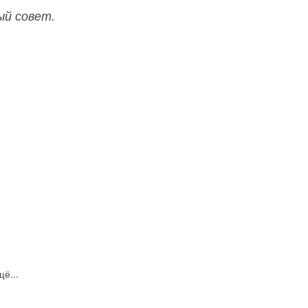
ый совет.
щё...