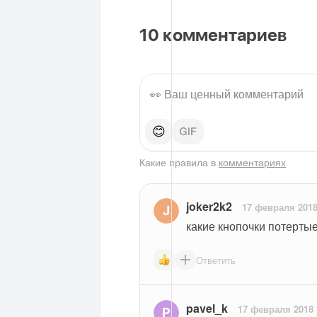
10
комментариев
😊
Какие правила в
комментариях
joker2k2
17 февраля 201
какие кнопочки потертые
Ответить
pavel_k
17 февраля 2018