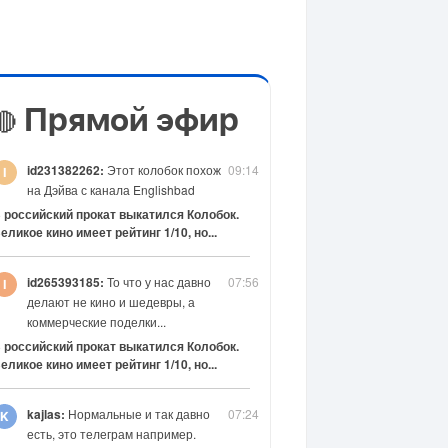
Прямой эфир
🔴
id231382262:
Этот колобок похож
09:14
на Дэйва с канала Englishbad
 российский прокат выкатился Колобок.
еликое кино имеет рейтинг 1/10, но...
id265393185:
То что у нас давно
07:56
делают не кино и шедевры, а
коммерческие поделки...
 российский прокат выкатился Колобок.
еликое кино имеет рейтинг 1/10, но...
kajlas:
Нормальные и так давно
07:24
есть, это телеграм например.