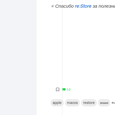
⭐ Спасибо
re:Store
за полезн
10
е
apple
macos
restore
маки