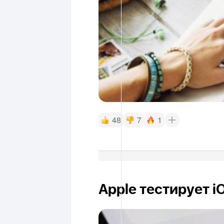
48
7
1
Apple тестирует i