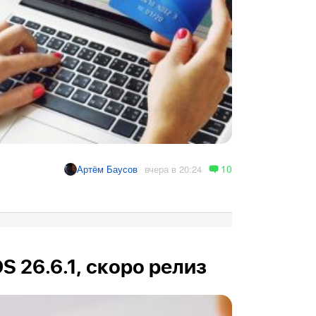
10
вчера в 20:24
Артём Баусов
OS 26.6.1, скоро релиз