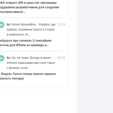
AX откроет API и запустит программу
оддержки разработчиков для создания
льтернативных...
Ы:
Купил бронефон - Улефон, где
03:59
карбон, огромные борта́ и стекло
в комплекте. И...
абудьте про силикон. 5 тончайших
ехлов для iPhone из арамида и...
Ы:
Ну, не знаю. Всегда в своих
03:56
епенях заказываю местное такси
с вечера, если...
 Яндекс.Такси теперь можно заранее
аказать поездку