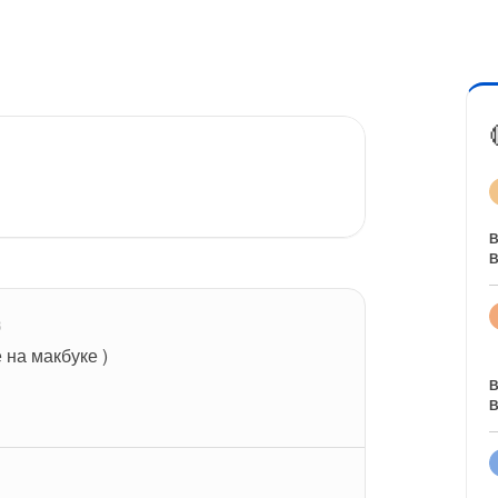
В
В
8
 на макбуке )
В
В