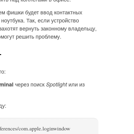
м фишки будет ввод контактных
ноутбука. Так, если устройство
 захотят вернуть законному владельцу,
омогут решить проблему.
т
то:
через поиск
или из
minal
Spotlight
ду:
references/com.apple.loginwindow