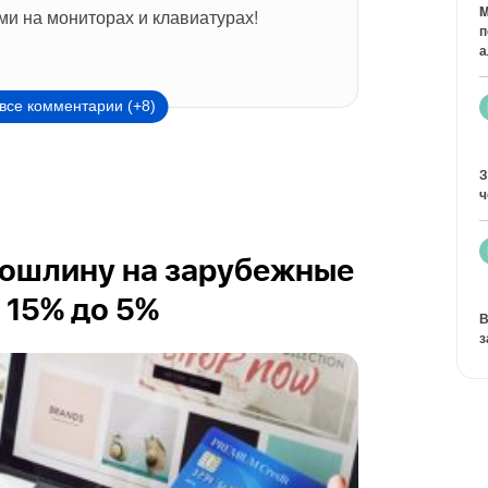
M
ми на мониторах и клавиатурах!
п
а
все комментарии (+8)
З
ч
пошлину на зарубежные
 15% до 5%
В
з