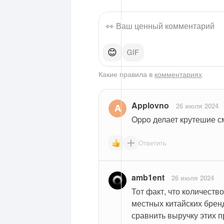
😊
Какие правила в
комментариях
Applovno
26 июля 2024
Oppo делает крутешие с
Ответить
amb1ent
26 июля 2024
Тот факт, что количеств
местных китайских брен
сравнить выручку этих 