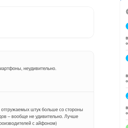
В
о
мартфоны, неудивительно.
В
о
В
о отгружаемых штук больше со стороны 
о
дов – вообще не удивительно. Лучше 
производителей с айфоном)