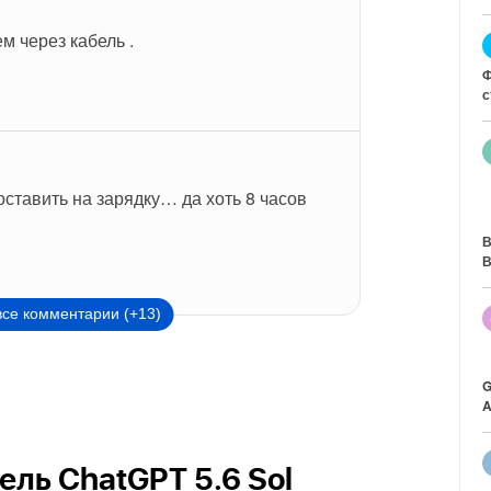
м через кабель .
Ф
с
оставить на зарядку… да хоть 8 часов 
В
В
все комментарии (+13)
G
A
ль ChatGPT 5.6 Sol