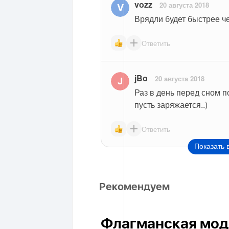
vozz
20 августа 2018
Врядли будет быстрее че
Ответить
jBo
20 августа 2018
Раз в день перед сном п
пусть заряжается..)
Ответить
Показать 
Рекомендуем
Флагманская моде