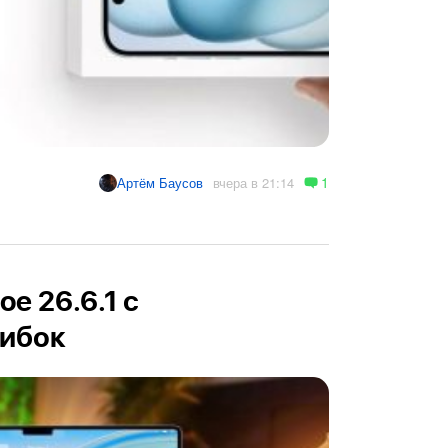
1
вчера в 21:14
Артём Баусов
e 26.6.1 с
ибок