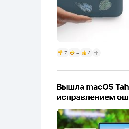
7
4
3
Вышла macOS Taho
исправлением ош