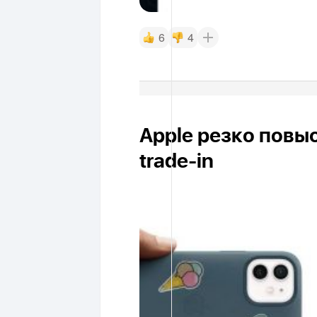
6
4
Apple резко повы
trade-in