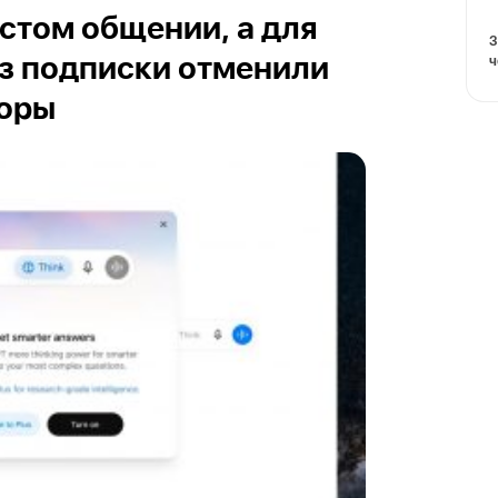
остом общении, а для
З
ч
з подписки отменили
воры