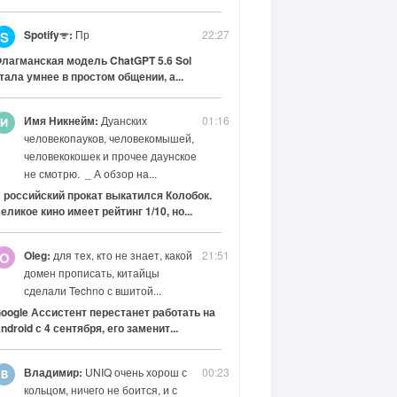
Spotifyᯤ:
Пр
22:27
S
лагманская модель ChatGPT 5.6 Sol
тала умнее в простом общении, а...
Имя Никнейм:
Дуанских
01:16
человекопауков, человекомышей,
человекокошек и прочее даунское
не смотрю. _ А обзор на...
 российский прокат выкатился Колобок.
еликое кино имеет рейтинг 1/10, но...
Oleg:
для тех, кто не знает, какой
21:51
O
домен прописать, китайцы
сделали Techno с вшитой...
oogle Ассистент перестанет работать на
ndroid с 4 сентября, его заменит...
Владимир:
UNIQ очень хорош с
00:23
кольцом, ничего не боится, и с