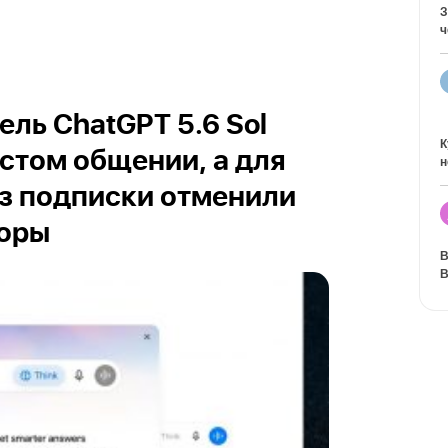
З
ч
ль ChatGPT 5.6 Sol
К
остом общении, а для
н
з подписки отменили
воры
В
В