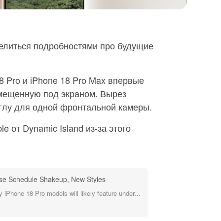
делиться подробностями про будущие
8 Pro и iPhone 18 Pro Max впервые
змещенную под экраном. Вырез
углу для одной фронтальной камеры.
e от Dynamic Island из-за этого
se Schedule Shakeup, New Styles
Apple's two-generations-away iPhone 18 Pro models will likely feature under-screen Face ID, according to The Information.