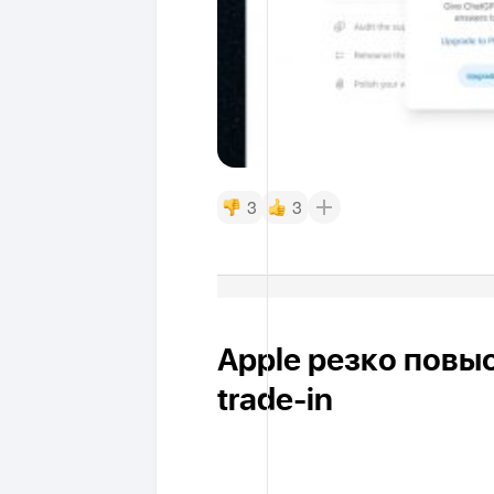
3
3
Apple резко повы
trade-in