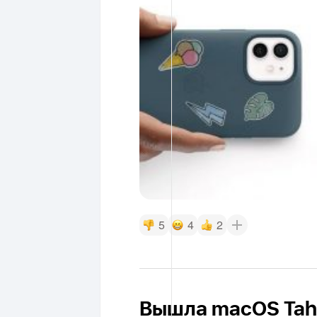
5
4
2
Вышла macOS Taho