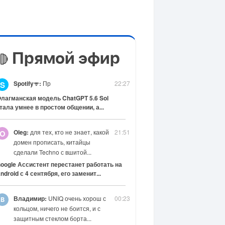
Прямой эфир
🔴
Spotifyᯤ:
Пр
22:27
S
лагманская модель ChatGPT 5.6 Sol
тала умнее в простом общении, а...
Oleg:
для тех, кто не знает, какой
21:51
O
домен прописать, китайцы
сделали Techno с вшитой...
oogle Ассистент перестанет работать на
ndroid с 4 сентября, его заменит...
Владимир:
UNIQ очень хорош с
00:23
кольцом, ничего не боится, и с
защитным стеклом борта...