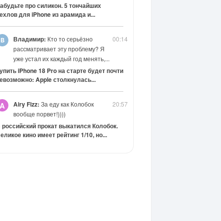
абудьте про силикон. 5 тончайших
ехлов для iPhone из арамида и...
Владимир:
Кто то серьёзно
00:14
рассматривает эту проблему? Я
уже устал их каждый год менять,...
упить iPhone 18 Pro на старте будет почти
евозможно: Apple столкнулась...
Airy Fizz:
За еду как Колобок
20:57
A
вообще порвет!))))
 российский прокат выкатился Колобок.
еликое кино имеет рейтинг 1/10, но...