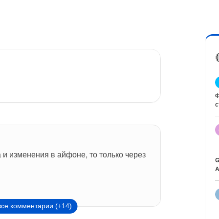
Ф
с
и изменения в айфоне, то только через 
G
A
все комментарии (+14)