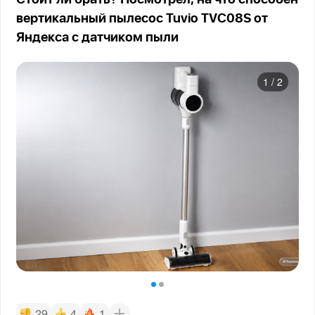
Стоит ли брать? Посмотрел, на что способен
вертикальный пылесос Tuvio TVC08S от
Яндекса с датчиком пыли
1
/
2
29
4
1