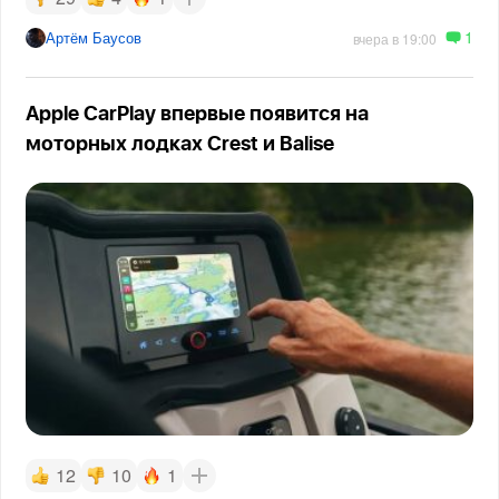
1
Артём Баусов
вчера в 19:00
Apple CarPlay впервые появится на
моторных лодках Crest и Balise
12
10
1