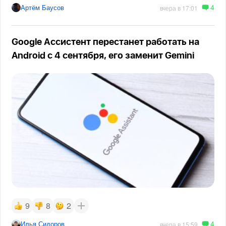
4
Артём Баусов
вчера в 17:01
Google Ассистент перестанет работать на
Android с 4 сентября, его заменит Gemini
9
8
2
4
Илья Сидоров
вчера в 15:59