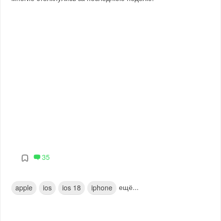
35
ещё...
apple
ios
ios 18
iphone