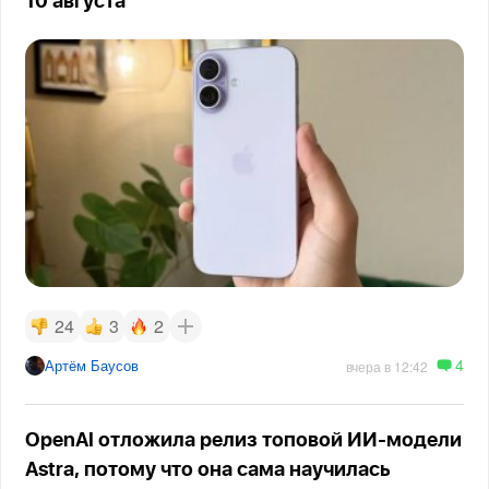
10 августа
24
3
2
4
Артём Баусов
вчера в 12:42
OpenAI отложила релиз топовой ИИ-модели
Astra, потому что она сама научилась