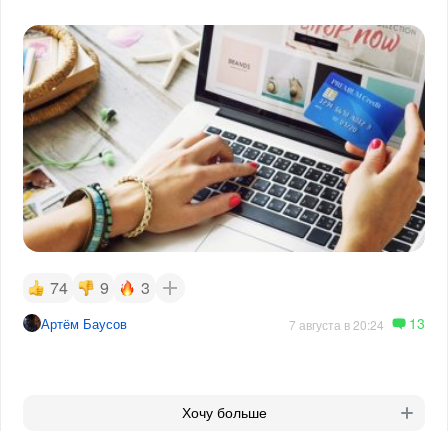
74
9
3
13
Артём Баусов
7 августа в 20:24
Хочу больше