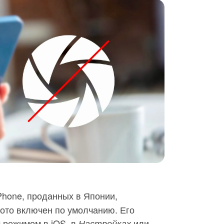
Phone, проданных в Японии,
ото включен по умолчанию. Его
 режимом в iOS, в
или
Настройках