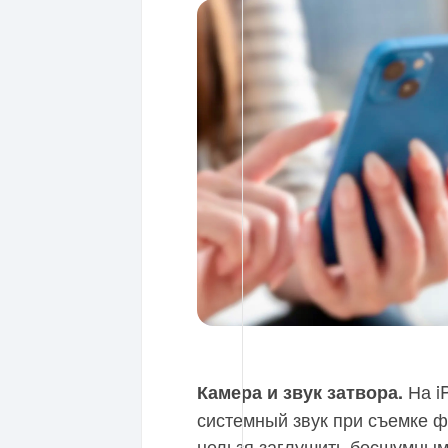
На i
Камера и звук затвора.
системный звук при съемке ф
нельзя заглушить бесшумным