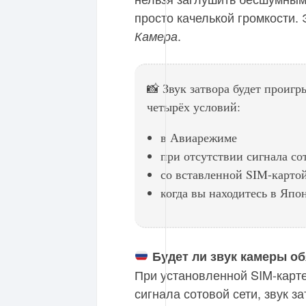
просто качелькой громкости.
.
Камера
📸 Звук затвора будет проиг
четырёх условий:
в Авиарежиме
при отсутствии сигнала со
со вставленной SIM-картой
когда вы находитесь в Япо
Будет ли звук камеры о
При установленной SIM-карте
сигнала сотовой сети, звук з