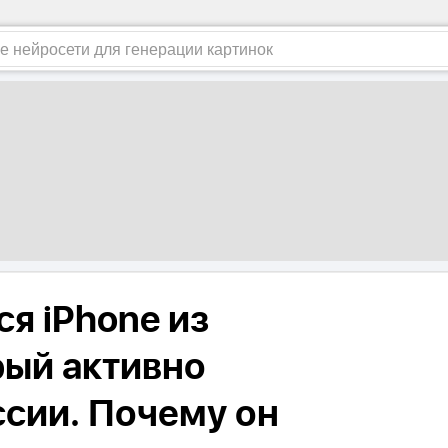
я iPhone из
рый активно
ссии. Почему он