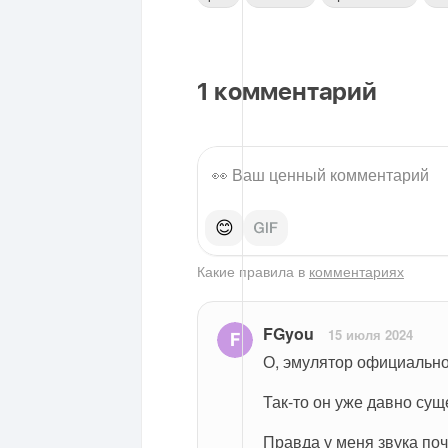
1
комментарий
😊
Какие правила в
комментариях
FGyou
15 июля 2024
О, эмулятор официально 
Так-то он уже давно сущ
Правда у меня звука поч