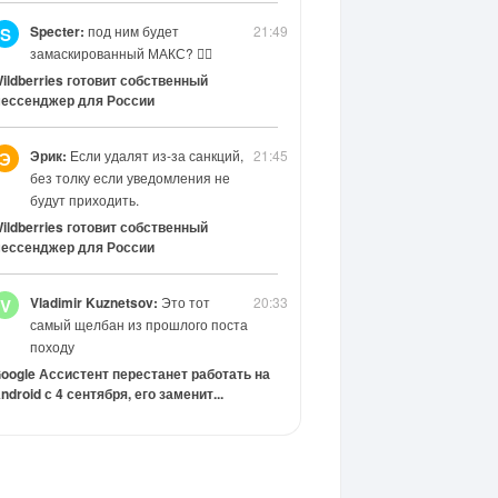
Specter:
под ним будет
21:49
S
замаскированный МАКС? 😶‍🌫️
ildberries готовит собственный
ессенджер для России
Эрик:
Если удалят из-за санкций,
21:45
Э
без толку если уведомления не
будут приходить.
ildberries готовит собственный
ессенджер для России
Vladimir Kuznetsov:
Это тот
20:33
V
самый щелбан из прошлого поста
походу
oogle Ассистент перестанет работать на
ndroid с 4 сентября, его заменит...