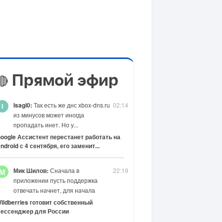
Прямой эфир
🔴
Isagi0:
Так есть же днс xbox-dns.ru
02:14
из минусов может иногда
пропадать инет. Но у...
oogle Ассистент перестанет работать на
ndroid с 4 сентября, его заменит...
Мик Шилов:
Сначала в
22:19
М
приложении пусть поддержка
отвечать начнет, для начала
ildberries готовит собственный
ессенджер для России