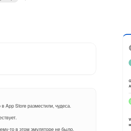
G
A
в App Store разместили, чудеса.
ествует.
W
м
ему-то в этом эмуляторе не было.