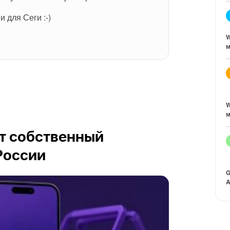
 для Сеги :-)
W
м
W
м
ит собственный
России
G
A