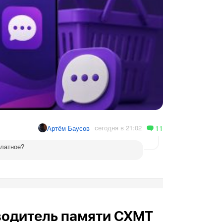
11
сегодня в 21:02
Артём Баусов
платное?
водитель памяти CXMT