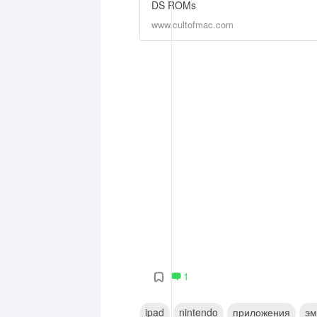
DS ROMs
www.cultofmac.com
1
ipad
nintendo
приложения
эм