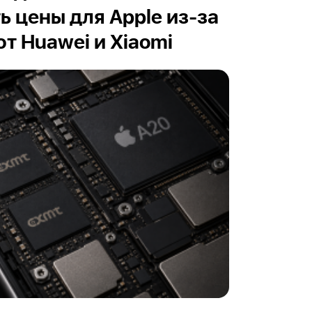
ь цены для Apple из-за
т Huawei и Xiaomi