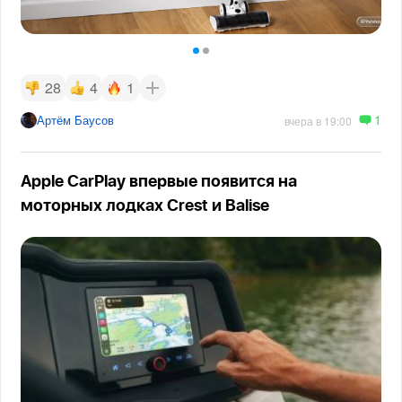
28
4
1
1
Артём Баусов
вчера в 19:00
Apple CarPlay впервые появится на
моторных лодках Crest и Balise