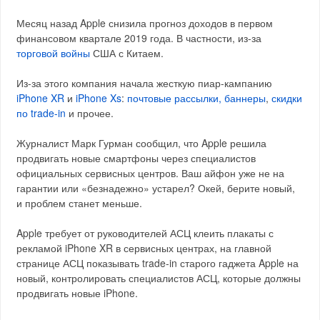
Месяц назад Apple снизила прогноз доходов в первом
финансовом квартале 2019 года. В частности, из-за
торговой войны
США с Китаем.
Из-за этого компания начала жесткую пиар-кампанию
iPhone XR
и
iPhone Xs
:
почтовые рассылки, баннеры
,
скидки
по trade-in
и прочее.
Журналист Марк Гурман сообщил, что Apple решила
продвигать новые смартфоны через специалистов
официальных сервисных центров. Ваш айфон уже не на
гарантии или «безнадежно» устарел? Окей, берите новый,
и проблем станет меньше.
Apple требует от руководителей АСЦ клеить плакаты с
рекламой iPhone XR в сервисных центрах, на главной
странице АСЦ показывать trade-in старого гаджета Apple на
новый, контролировать специалистов АСЦ, которые должны
продвигать новые iPhone.