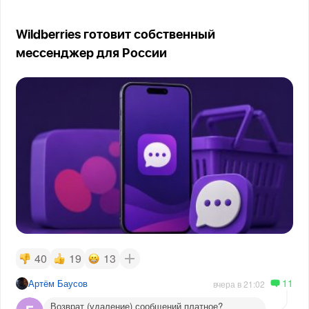
Wildberries готовит собственный
мессенджер для России
40
19
13
11
Артём Баусов
вчера в 21:02
Возврат (удаление) сообщений платное?