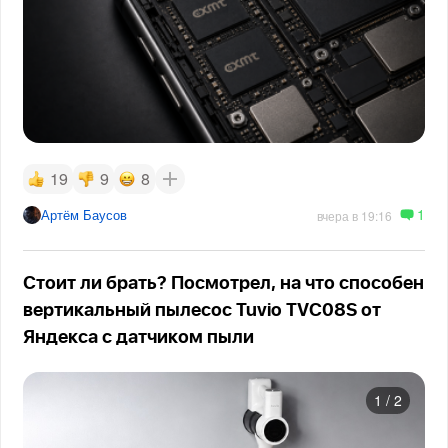
19
9
8
1
Артём Баусов
вчера в 19:16
Стоит ли брать? Посмотрел, на что способен
вертикальный пылесос Tuvio TVC08S от
Яндекса с датчиком пыли
1
/
2