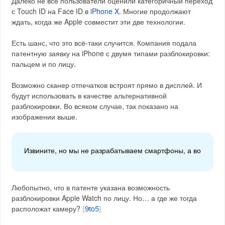
Далеко не все пользователи оценили категоричный переход
с Touch ID на Face ID в
iPhone X
. Многие продолжают
ждать, когда же Apple совместит эти две технологии.
Есть шанс, что это всё-таки случится. Компания подала
патентную заявку на iPhone с двумя типами разблокировки:
пальцем и по лицу.
Возможно сканер отпечатков встроят прямо в дисплей. И
будут использовать в качестве альтернативной
разблокировки. Во всяком случае, так показано на
изображении выше.
Извините, но мы не разрабатываем смартфоны, а вот каче
Любопытно, что в патенте указана возможность
разблокировки Apple Watch по лицу. Но… а где же тогда
расположат камеру?
[
9to5
]