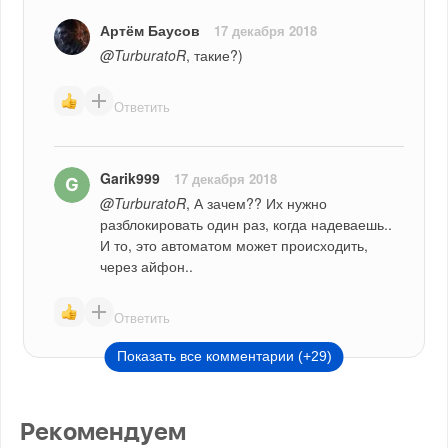
Артём Баусов
17 декабря 2018
@TurburatoR
, такие?)
Ответить
Garik999
17 декабря 2018
@TurburatoR
, А зачем?? Их нужно 
разблокировать один раз, когда надеваешь.. 
И то, это автоматом может происходить, 
через айфон..
Ответить
Показать все комментарии (+29)
Рекомендуем