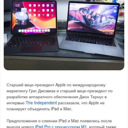
Старший вице-президент Apple по международному
маркетингу Грег Джозвиак и старший вице-президент по
разработке аппаратного обеспечения Джон Тернус в
интервью
The Independent
рассказали, что Apple не
планирует объединять iPad и Mac.
Предположения о слиянии iPad и Mac появились после
выхода нового
iPad Pro с процессором M1
, который также