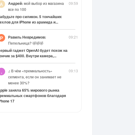
Андрей:
мой выбор из магазина
09:59
А
все по 100
абудьте про силикон. 5 тончайших
ехлов для iPhone из арамида и...
Равиль Невредимов:
09:21
Р
Пепельница? 🤣🤣🤣
ервый гаджет OpenAI будет похож на
ончик за $400. Внутри камера,...
.:
В чём «премиальность»
09:13
.
сегмента, если он занимает не
менее 30%?
pple заняла 65% мирового рынка
ремиальных смартфонов благодаря
Phone 17