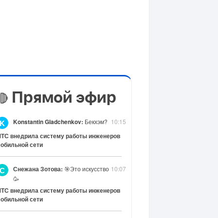
Прямой эфир
🔴
Konstantin Gladchenkov:
Бекхэм?
10:15
K
ТС внедрила систему работы инженеров
обильной сети
Снежана Зотова:
🎯Это искусство
10:07
С
🥳
ТС внедрила систему работы инженеров
обильной сети