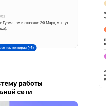
З
2022
ч
с Гурманом и сказали: Эй Марк, мы тут 
се).
П
п
все комментарии (+5)
A
п
i
стему работы
ьной сети