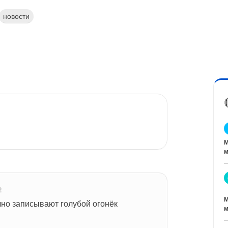
новости
М
м
2
М
чно записывают голубой огонёк
м