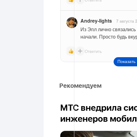
Andrey-lights
7 августа 
Из Эпл лично связались 
начали. Просто будь вкур
Ответить
Показать 
Рекомендуем
МТС внедрила си
инженеров мобил