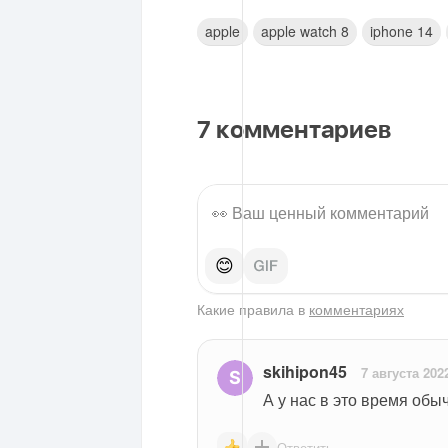
apple
apple watch 8
iphone 14
7
комментариев
😊
Какие правила в
комментариях
skihipon45
7 августа 202
А у нас в это время обы
Ответить