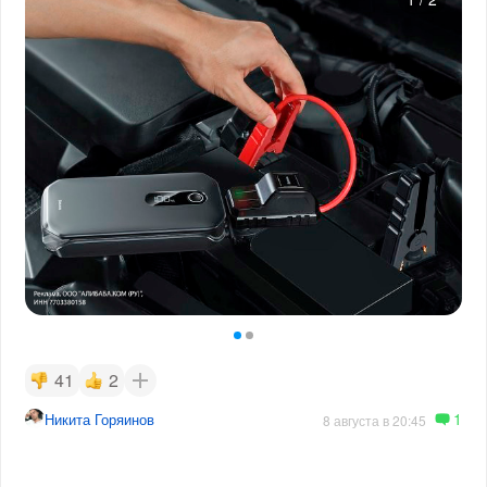
41
2
1
Никита Горяинов
8 августа в 20:45