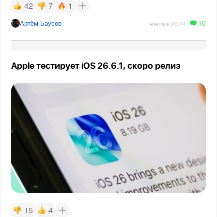
42
7
1
10
Артём Баусов
вчера в 20:24
Apple тестирует iOS 26.6.1, скоро релиз
15
4