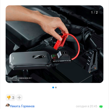
1
/
2
3
Никита Горяинов
сегодня в 20:45