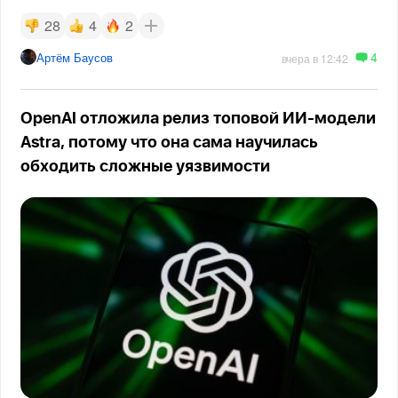
28
4
2
4
Артём Баусов
вчера в 12:42
OpenAI отложила релиз топовой ИИ-модели
Astra, потому что она сама научилась
обходить сложные уязвимости