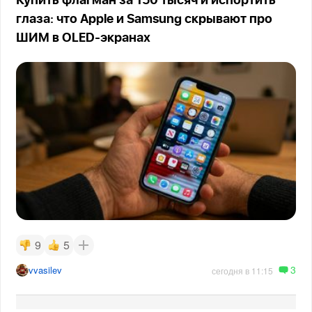
Купить флагман за 150 тысяч и испортить
глаза: что Apple и Samsung скрывают про
ШИМ в OLED-экранах
9
5
3
vvasilev
сегодня в 11:15