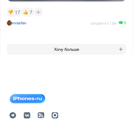
17
7
9
vvasilev
сегодня в 11:06
Хочу больше