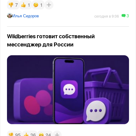
7
1
1
3
Илья Сидоров
сегодня в 9:06
Wildberries готовит собственный
мессенджер для России
95
36
24