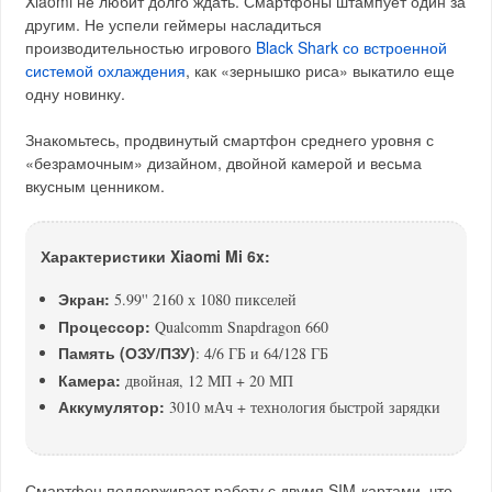
Xiaomi не любит долго ждать. Смартфоны штампует один за
другим. Не успели геймеры насладиться
производительностью игрового
Black Shark со встроенной
системой охлаждения
, как «зернышко риса» выкатило еще
одну новинку.
Знакомьтесь, продвинутый смартфон среднего уровня с
«безрамочным» дизайном, двойной камерой и весьма
вкусным ценником.
Характеристики Xiaomi Mi 6x:
Экран:
5.99'' 2160 х 1080 пикселей
Процессор:
Qualcomm Snapdragon 660
Память (ОЗУ/ПЗУ)
: 4/6 ГБ и 64/128 ГБ
Камера:
двойная, 12 МП + 20 МП
Аккумулятор:
3010 мАч + технология быстрой зарядки
Смартфон поддерживает работу с двумя SIM-картами, что