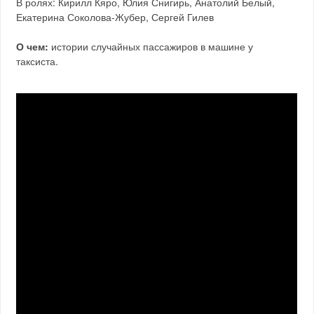
В ролях: Кирилл Кяро, Юлия Снигирь, Анатолий Белый,
Екатерина Соколова-Жубер, Сергей Гилев
О чем:
истории случайных пассажиров в машине у
таксиста.