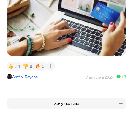
74
9
3
13
Артём Баусов
7 августа в 20:24
Хочу больше