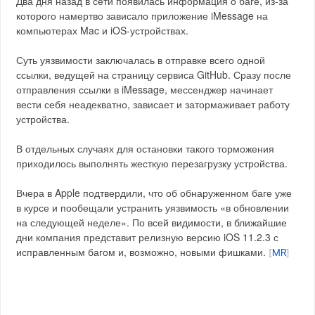
Два дня назад в сети появилась информация о баге, из-за
которого намертво зависало приложение iMessage на
компьютерах Mac и iOS-устройствах.
Суть уязвимости заключалась в отправке всего одной
ссылки, ведущей на страницу сервиса GitHub. Сразу после
отправления ссылки в iMessage, мессенджер начинает
вести себя неадекватно, зависает и затормаживает работу
устройства.
В отдельных случаях для остановки такого торможения
приходилось выполнять жесткую перезагрузку устройства.
Вчера в Apple подтвердили, что об обнаруженном баге уже
в курсе и пообещали устранить уязвимость «в обновлении
на следующей неделе». По всей видимости, в ближайшие
дни компания представит релизную версию iOS 11.2.3 с
исправленным багом и, возможно, новыми фишками.
[
MR
]