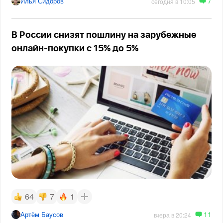
7
Илья Сидоров
сегодня в 10:05
В России снизят пошлину на зарубежные
онлайн-покупки с 15% до 5%
64
7
1
11
Артём Баусов
вчера в 20:24