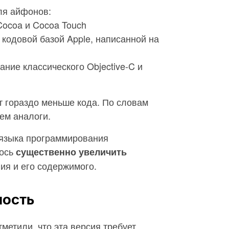
ля айфонов:
ocoa и Cocoa Touch
 кодовой базой Apple, написанной на
ние классического Objective-C и
ет гораздо меньше кода. По словам
чем аналоги.
 языка программирования
лось
существенно увеличить
я и его содержимого.
ность
метили, что эта версия требует