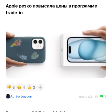
Apple резко повысила цены в программе
trade-in
8
4
3
1
Артём Баусов
вчера в 21:14