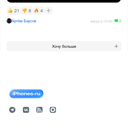
21
8
4
2
Артём Баусов
вчера в 15:05
Хочу больше