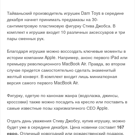
Тайваньский производитель игрушек Dam Toys в середине
декабря начнет принимать предзаказы на 30-
сантиметровую пластиковую фигурку Стива Джобса. В
комплект к игрушке входит 10 различных аксессуаров и три
пары сменных рук.
Благодаря игрушке можно воссоздать ключевые моменты в
истории компании Apple. Например, анонс первого iPad или
премьеру революционного MacBook Air. Правда, во втором
случае придется самостоятельно сделать знаменитый
желтый конверт. В комплект входит лишь миниатюрная
версия самого первого MacBook Air.
Фигурку, одетую по канонам жанра (водолазка, джинсы,
кроссовки) также можно посадить на кресло или поставить в
самые известные позы харизматичного СЕО Apple.
Отдать дань уважения Стиву Джобсу, купив игрушку, можно
будет уже в середине декабря. Цена новинки составит
167
евро.
Отличный новогодний или рождественский подарок.