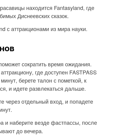
расавицы находится Fantasyland, где
бимых Диснеевских сказок.
and с аттракционами из мира науки.
нов
поможет сократить время ожидания.
к аттракциону, где доступен FASTPASS
минут, берете талон с пометкой, к
ся, и идете развлекаться дальше.
е через отдельный вход, и попадете
инут.
ра и наберите везде фастпассы, после
ывают до вечера.