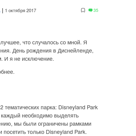
а
|
1 октября 2017
35
лучшее, что случалось со мной. Я
ения. День рождения в Диснейленде,
м. И я не исключение.
обнее.
 тематических парка: Disneyland Park
На каждый необходимо выделять
ению, мы были ограничены рамками
 посетить только Disneyland Park.