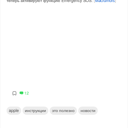
теперь активируют функцию Emergency SOS.
[
Macrumors
]
12
apple
инструкции
это полезно
новости