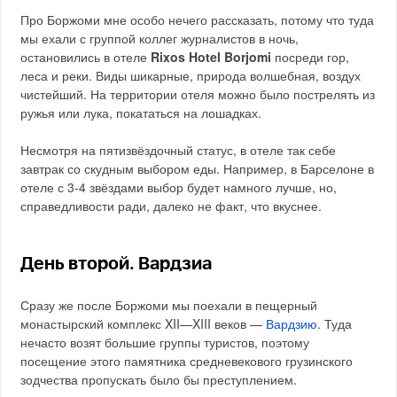
Про Боржоми мне особо нечего рассказать, потому что туда
мы ехали с группой коллег журналистов в ночь,
остановились в отеле
Rixos Hotel Borjomi
посреди гор,
леса и реки. Виды шикарные, природа волшебная, воздух
чистейший. На территории отеля можно было пострелять из
ружья или лука, покататься на лошадках.
Несмотря на пятизвёздочный статус, в отеле так себе
завтрак со скудным выбором еды. Например, в Барселоне в
отеле с 3-4 звёздами выбор будет намного лучше, но,
справедливости ради, далеко не факт, что вкуснее.
День второй. Вардзиа
Сразу же после Боржоми мы поехали в пещерный
монастырский комплекс XII—XIII веков —
Вардзию
. Туда
нечасто возят большие группы туристов, поэтому
посещение этого памятника средневекового грузинского
зодчества пропускать было бы преступлением.