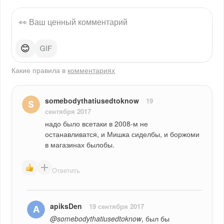
😊
Какие правила в
комментариях
somebodythatiusedtoknow
19
сентября 2017
надо было всетаки в 2008-м не 
останавливатся, и Мишка сиделбы, и боржоми 
в магазинах былобы.
Ответить
apiksDen
19 сентября 2017
@somebodythatiusedtoknow
, был бы 