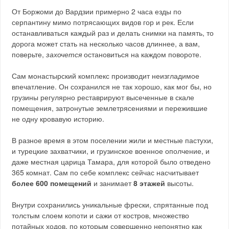
От Боржоми до Вардзии примерно 2 часа езды по
серпантину мимо потрясающих видов гор и рек. Если
останавливаться каждый раз и делать снимки на память, то
дорога может стать на несколько часов длиннее, а вам,
поверьте,
захочется
остановиться на каждом повороте.
Сам монастырский комплекс производит неизгладимое
впечатление. Он сохранился не так хорошо, как мог бы, но
грузины регулярно реставрируют высеченные в скале
помещения, затронутые землетрясениями и пережившие
не одну кровавую историю.
В разное время в этом поселении жили и местные пастухи,
и турецкие захватчики, и грузинское военное ополчение, и
даже местная царица Тамара, для которой было отведено
365 комнат. Сам по себе комплекс сейчас насчитывает
более 600 помещений
и занимает
8 этажей
высоты.
Внутри сохранились уникальные фрески, спрятанные под
толстым слоем копоти и сажи от костров, множество
потайных ходов, по которым совершенно непонятно как