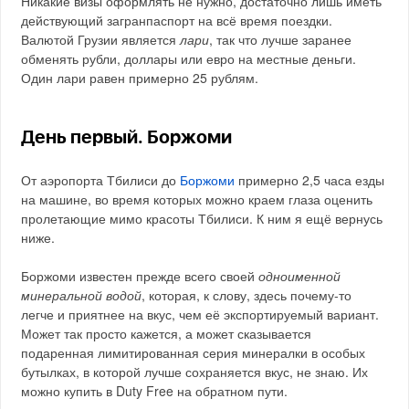
Никакие визы оформлять не нужно, достаточно лишь иметь
действующий загранпаспорт на всё время поездки.
Валютой Грузии является
лари
, так что лучше заранее
обменять рубли, доллары или евро на местные деньги.
Один лари равен примерно 25 рублям.
День первый. Боржоми
От аэропорта Тбилиси до
Боржоми
примерно 2,5 часа езды
на машине, во время которых можно краем глаза оценить
пролетающие мимо красоты Тбилиси. К ним я ещё вернусь
ниже.
Боржоми известен прежде всего своей
одноименной
минеральной водой
, которая, к слову, здесь почему-то
легче и приятнее на вкус, чем её экспортируемый вариант.
Может так просто кажется, а может сказывается
подаренная лимитированная серия минералки в особых
бутылках, в которой лучше сохраняется вкус, не знаю. Их
можно купить в Duty Free на обратном пути.