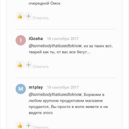
очередной Омск
Ответить
iGosha
19 сентября 2017
@somebodythatiusedtoknow
, из за таких вот, 
тварей как ты, от вас все бегут…
Ответить
m1play
19 сентября 2017
@somebodythatiusedtoknow
, Боржоми в 
любом крупном продуктовом магазине 
продается, Вы просто в жопе живете и не 
видите этого
Ответить