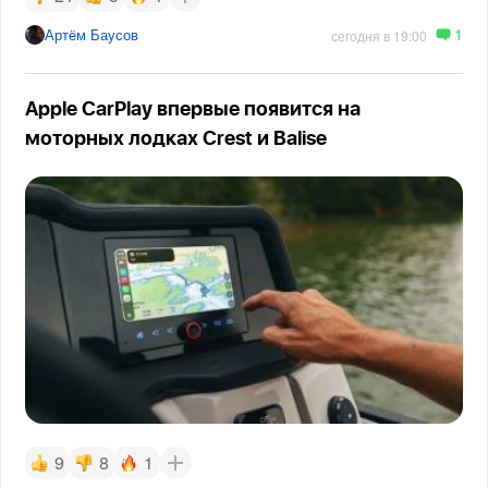
1
Артём Баусов
сегодня в 19:00
Apple CarPlay впервые появится на
моторных лодках Crest и Balise
9
8
1