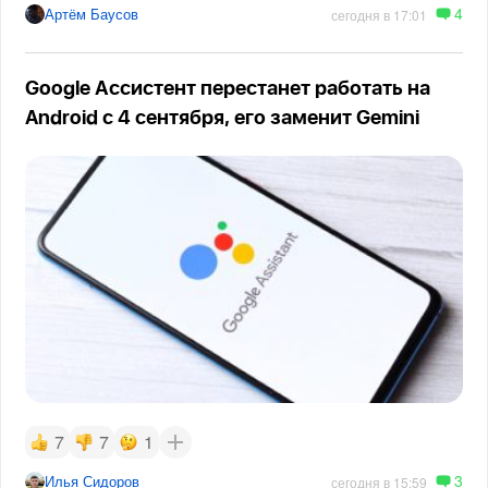
4
Артём Баусов
сегодня в 17:01
Google Ассистент перестанет работать на
Android с 4 сентября, его заменит Gemini
7
7
1
3
Илья Сидоров
сегодня в 15:59