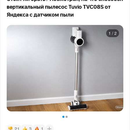
вертикальный пылесос Tuvio TVC08S от
Яндекса с датчиком пыли
1
/
2
21
3
1