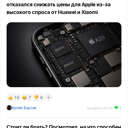
отказался снижать цены для Apple из-за
высокого спроса от Huawei и Xiaomi
15
7
6
1
Артём Баусов
сегодня в 19:16
Стоит ли брать? Посмотрел, на что способен