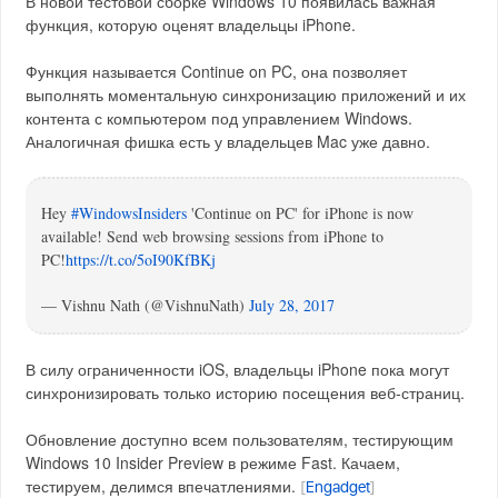
В новой тестовой сборке Windows 10 появилась важная
функция, которую оценят владельцы iPhone.
Функция называется Continue on PC, она позволяет
выполнять моментальную синхронизацию приложений и их
контента с компьютером под управлением Windows.
Аналогичная фишка есть у владельцев Mac уже давно.
Hey
#WindowsInsiders
'Continue on PC' for iPhone is now
available! Send web browsing sessions from iPhone to
PC!
https://t.co/5oI90KfBKj
— Vishnu Nath (@VishnuNath)
July 28, 2017
В силу ограниченности iOS, владельцы iPhone пока могут
синхронизировать только историю посещения веб-страниц.
Обновление доступно всем пользователям, тестирующим
Windows 10 Insider Preview в режиме Fast. Качаем,
тестируем, делимся впечатлениями.
[
Engadget
]