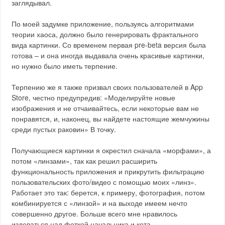
заглядывал.
По моей задумке приложение, пользуясь алгоритмами
теории хаоса, должно было генерировать фрактального
вида картинки. Со временем первая pre-beta версия была
готова – и она иногда выдавала очень красивые картинки,
но нужно было иметь терпение.
Терпению же я также призвал своих пользователей в App
Store, честно предупредив: «Моделируйте новые
изображения и не отчаивайтесь, если некоторые вам не
понравятся, и, наконец, вы найдете настоящие жемчужины
среди пустых раковин» В точку.
Получающиеся картинки я окрестил сначала «морфами», а
потом «линзами», так как решил расширить
функциональность приложения и прикрутить фильтрацию
пользовательских фото/видео с помощью моих «линз».
Работает это так: берется, к примеру, фотография, потом
комбинируется с «линзой» и на выходе имеем нечто
совершенно другое. Больше всего мне нравилось
издеваться над фоткой начальника и кота.