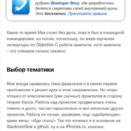
рубрики
Developer Story
, где разработчики
делятся секретами своей внутренней кухни.
Это
бесплатно
.
Прочитайте правила
.
Какое-то время Мак стоял без дела, пока я был в очередной
командировке, но потом, потихоньку, по мере изучения
литературы по Objective-C работа закипела, хотя закипела
– это слишком сильно сказано.
Выбор тематики
Мне всегда нравилась тема фракталов и в своем первом
приложении я решил идти в этом направлении. Но скоро
отошел от классических (уже скучных) фракталов в сторону
теории Хаоса. Работа над проектом продвигалась очень
тяжело и долго, так как параллельно я вел несколько других
проектов. Работа по ночам, урывками, под «одобряющие»
крики жены: «Иди спать!» Так что ночевал я в основном на
Stackoverflow и github, ну и на iPhones.ru, конечно,