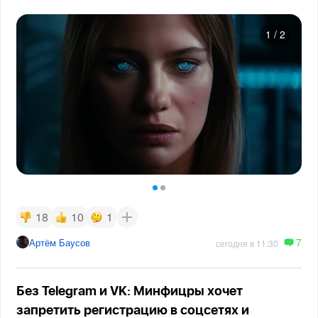
1
/
2
18
10
1
7
Артём Баусов
сегодня в 11:30
Без Telegram и VK: Минфицры хочет
запретить регистрацию в соцсетях и