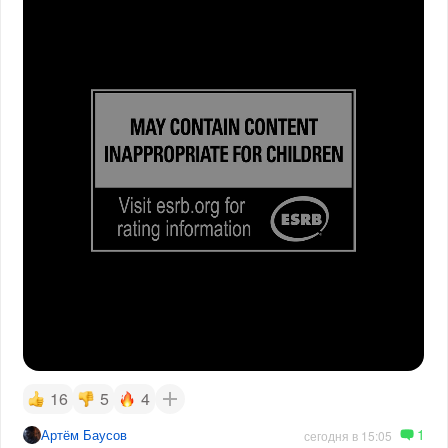
16
5
4
1
Артём Баусов
сегодня в 15:05