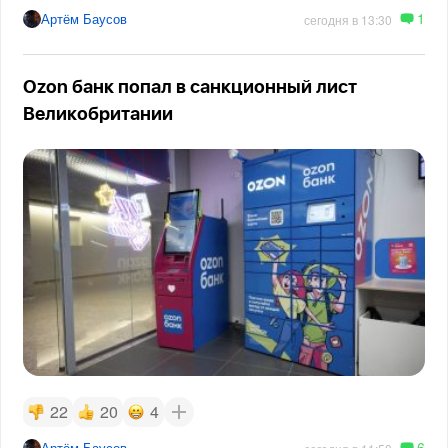
1
Артём Баусов
сегодня в 13:30
Ozon банк попал в санкционный лист
Великобритании
22
20
4
6
Артём Баусов