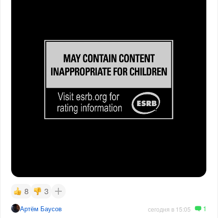
8
3
1
Артём Баусов
сегодня в 15:05