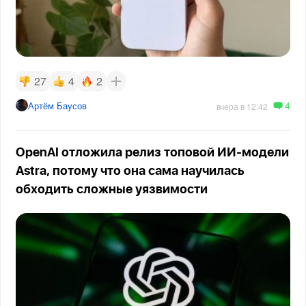
27
4
2
4
Артём Баусов
вчера в 12:42
OpenAI отложила релиз топовой ИИ-модели
Astra, потому что она сама научилась
обходить сложные уязвимости