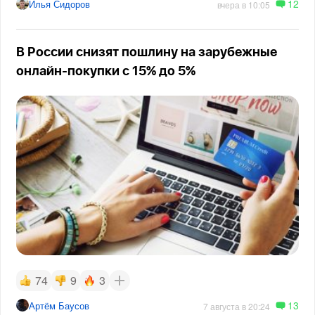
12
Илья Сидоров
вчера в 10:05
В России снизят пошлину на зарубежные
онлайн-покупки с 15% до 5%
74
9
3
13
Артём Баусов
7 августа в 20:24