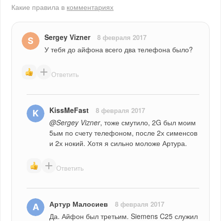
Какие правила в
комментариях
Sergey Vizner
8 февраля 2017
У тебя до айфона всего два телефона было?
Ответить
KissMeFast
8 февраля 2017
@Sergey Vizner
, тоже смутило, 2G был моим 
5ым по счету телефоном, после 2х сименсов 
и 2х нокий. Хотя я сильно моложе Артура.
Ответить
Артур Малосиев
8 февраля 2017
Да. Айфон был третьим. Siemens C25 служил 