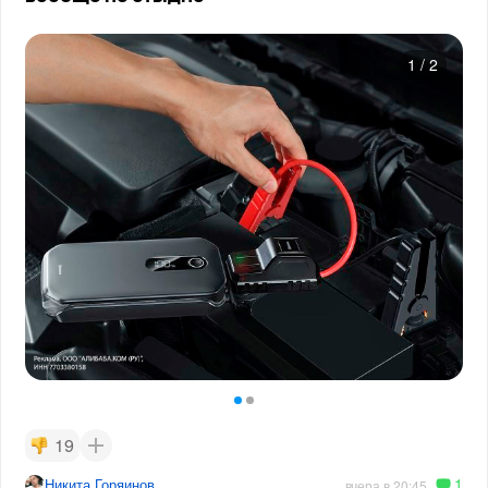
1
/
2
19
1
Никита Горяинов
вчера в 20:45