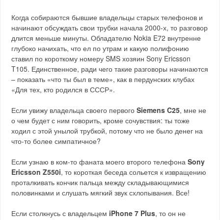
Когда собираются бывшие владельцы старых телефонов и
начинают обсуждать свои трубки начала 2000-х, то разговор
длится меньше минуты. Обладателю Nokia E72 внутренне
глубоко начихать, что ел по утрам и какую полифонию
ставил по короткому номеру SMS хозяин Sony Ericsson
T105. Единственное, ради чего такие разговоры начинаются
– показать «что ты был в теме», как в пердунских клубах
«Для тех, кто родился в СССР».
Если увижу владельца своего первого
Siemens C25
, мне не
о чем будет с ним говорить, кроме сочувствия: ты тоже
ходил с этой унылой трубкой, потому что не было денег на
что-то более симпатичное?
Если узнаю в ком-то фаната моего второго телефона
Sony
Ericsson Z550i
, то короткая беседа сольется к извращению
проталкивать кончик пальца между складывающимися
половинками и слушать мягкий звук схлопывания. Все!
Если столкнусь с владельцем
iPhone 7 Plus
, то он не