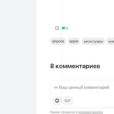
8
airpods
apple
аксессуары
но
8
комментариев
😊
Какие правила в
комментариях