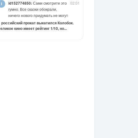
id152774850:
Сами смотрите это
02:01
гумно. Все сказки обокрали,
ничего нового придумать не могут
 российский прокат выкатился Колобок.
еликое кино имеет рейтинг 1/10, но...