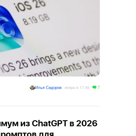
7
вчера в 17:45
Илья Сидоров
мум из ChatGPT в 2026
 промптов для