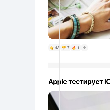
43
7
1
Apple тестирует i