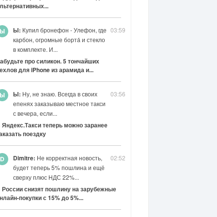
льтернативных...
Ы:
Купил бронефон - Улефон, где
03:59
карбон, огромные борта́ и стекло
в комплекте. И...
абудьте про силикон. 5 тончайших
ехлов для iPhone из арамида и...
Ы:
Ну, не знаю. Всегда в своих
03:56
епенях заказываю местное такси
с вечера, если...
 Яндекс.Такси теперь можно заранее
аказать поездку
Dimitre:
Не корректная новость,
02:52
будет теперь 5% пошлина и ещё
сверху плюс НДС 22%...
 России снизят пошлину на зарубежные
нлайн-покупки с 15% до 5%...