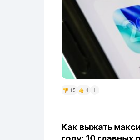
15
4
Как выжать макси
году: 10 главных