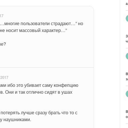
а
17
 “…многие пользователи страдают…” но 
 не носит массовый характер…”
З
ч
ые?
В
 2017
з
ми ибо это убивает саму конфепцию 
 Они и так отлично сидят в ушах 
В
отерять лучше сразу брать что то с 
о
у наушниками.