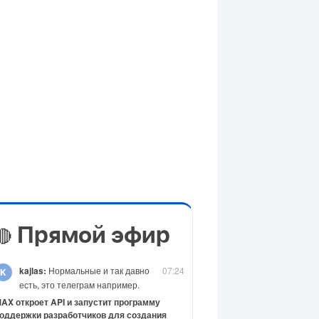
Прямой эфир
🔴
kajlas:
Нормальные и так давно
07:24
есть, это телеграм например.
AX откроет API и запустит программу
оддержки разработчиков для создания