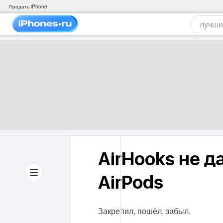
Продать iPhone
AirHooks не д
AirPods
Закрепил, пошёл, забыл.