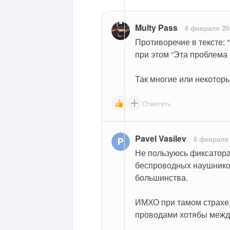
Multy Pass
6 февраля 20
Противоречие в тексте:
при этом “Эта проблема
Так многие или некотор
Ответить
Pavel Vasilev
6 февраля
Не пользуюсь фиксатора
беспроводных наушников.
большинства.
ИМХО при тамом страхе п
проводами хотябы межд