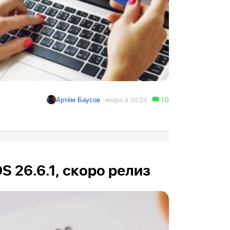
10
вчера в 20:24
Артём Баусов
OS 26.6.1, скоро релиз