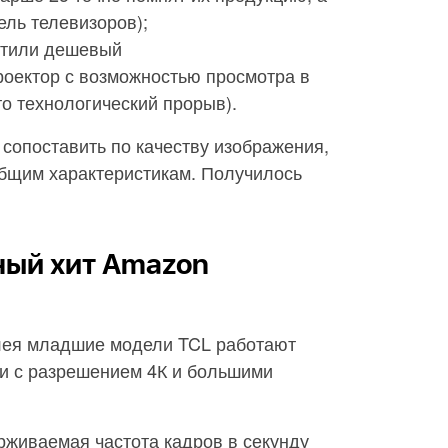
ль телевизоров);
стили дешевый
роектор с возможностью просмотра в
 технологический прорыв).
 сопоставить по качеству изображения,
бщим характеристикам. Получилось
ный хит Amazon
лея младшие модели TCL работают
ли с разрешением 4К и большими
живаемая частота кадров в секунду