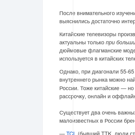
После внимательного изучени
выяснились достаточно инте
Китайские телевизоры произв
актуальны только
при больши
дюймовые флагманские моде
используется в китайских тел
Однако, при диагонали 55-6
внутреннего рынка можно на
России. Тоже китайские — но 
рассрочку, онлайн и оффлай
Существует два очень важны
малоизвестных в России бре
—
TCL
(бывший TTK, люди ст