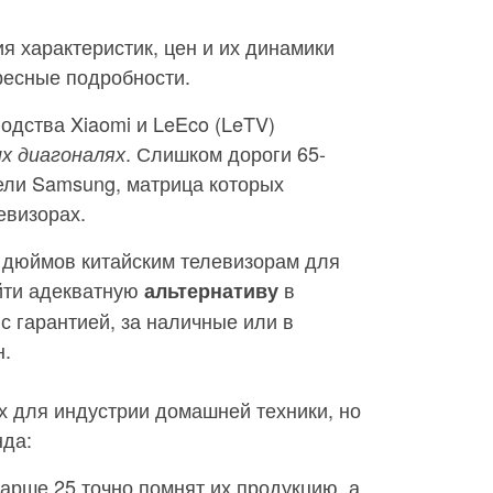
я характеристик, цен и их динамики
ресные подробности.
одства Xiaomi и LeEco (LeTV)
. Слишком дороги 65-
х диагоналях
ли Samsung, матрица которых
евизорах.
5 дюймов китайским телевизорам для
йти адекватную
в
альтернативу
с гарантией, за наличные или в
н.
х для индустрии домашней техники, но
нда:
арше 25 точно помнят их продукцию, а