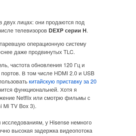
в двух лицах: они продаются под
 числе телевизоров
.
DEXP серии H
устаревшую операционную систему
еснее даже продвинутых TLC.
ель, частота обновления 120 Гц и
портов. В том числе HDMI 2.0 и USB
спользовать
китайскую приставку за 20
чится функциональней. Хотя я
ение Netflix или смотрю фильмы с
 Mi TV Box 3).
исследованиям, у Hisense немного
очно высокая задержка видеопотока