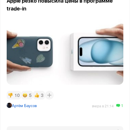
Apple резко повысила цены в программе
trade-in
10
5
3
1
Артём Баусов
вчера в 21:14