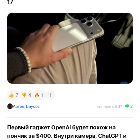
17
7
4
1
2
Артём Баусов
сегодня в 8:47
Первый гаджет OpenAI будет похож на
пончик за $400. Внутри камера, ChatGPT и