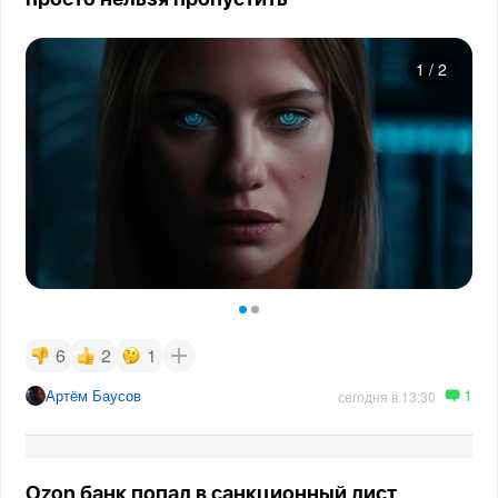
просто нельзя пропустить
1
/
2
6
2
1
1
Артём Баусов
сегодня в 13:30
Ozon банк попал в санкционный лист