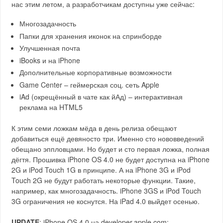
нас этим летом, а разработчикам доступны уже сейчас:
Многозадачность
Папки для хранения иконок на спринборде
Улучшенная почта
iBooks и на iPhone
Дополнительные корпоративные возможности
Game Center – геймерская соц. сеть Apple
iAd (окрещённый в чате как йАд) – интерактивная
реклама на HTML5
К этим семи ложкам мёда в день релиза обещают
добавиться ещё девяносто три. Именно сто нововведений
обещано эппловцами. Но будет и сто первая ложка, полная
дёгтя. Прошивка iPhone OS 4.0 не будет доступна на iPhone
2G и iPod Touch 1G в принципе. А на iPhone 3G и iPod
Touch 2G не будут работать некоторые функции. Такие,
например, как многозадачность. iPhone 3GS и iPod Touch
3G ограничения не коснутся. На iPad 4.0 выйдет осенью.
UPDATE
: iPhone OS 4.0 на developer.apple.com: