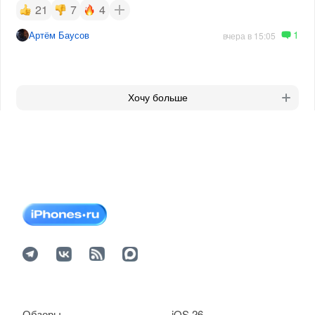
21
7
4
1
Артём Баусов
вчера в 15:05
Хочу больше
Обзоры
iOS 26