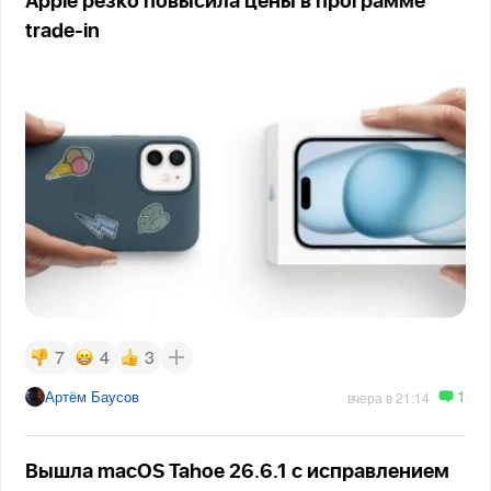
Apple резко повысила цены в программе
trade-in
7
4
3
1
Артём Баусов
вчера в 21:14
Вышла macOS Tahoe 26.6.1 с исправлением