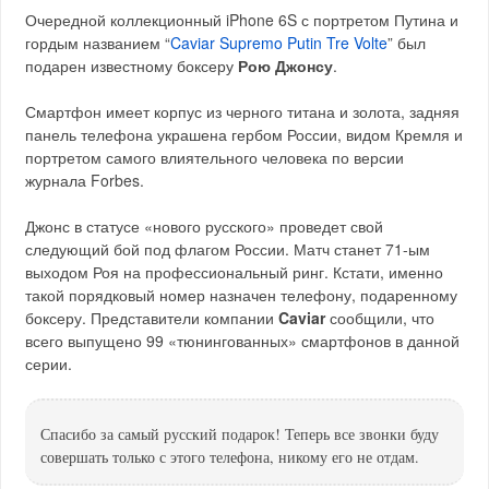
Очередной коллекционный iPhone 6S с портретом Путина и
гордым названием “
Caviar Supremo Putin Tre Volte
” был
подарен известному боксеру
Рою Джонсу
.
Смартфон имеет корпус из черного титана и золота, задняя
панель телефона украшена гербом России, видом Кремля и
портретом самого влиятельного человека по версии
журнала Forbes.
Джонс в статусе «нового русского» проведет свой
следующий бой под флагом России. Матч станет 71-ым
выходом Роя на профессиональный ринг. Кстати, именно
такой порядковый номер назначен телефону, подаренному
боксеру. Представители компании
Caviar
сообщили, что
всего выпущено 99 «тюнингованных» смартфонов в данной
серии.
Спасибо за самый русский подарок! Теперь все звонки буду
совершать только с этого телефона, никому его не отдам.