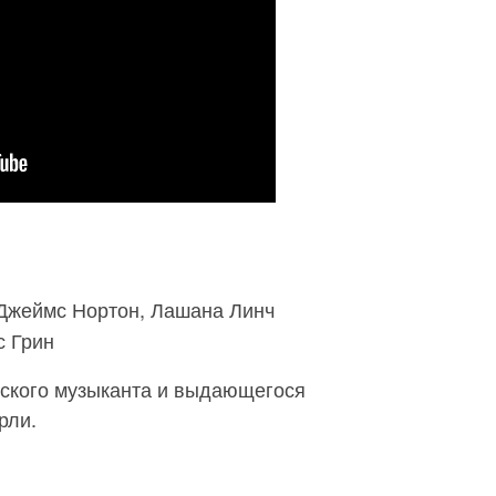
Джеймс Нортон, Лашана Линч
 Грин
ского музыканта и выдающегося
рли.