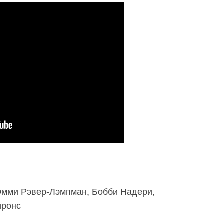
Эмми Рэвер-Лэмпман, Бобби Надери,
йронс