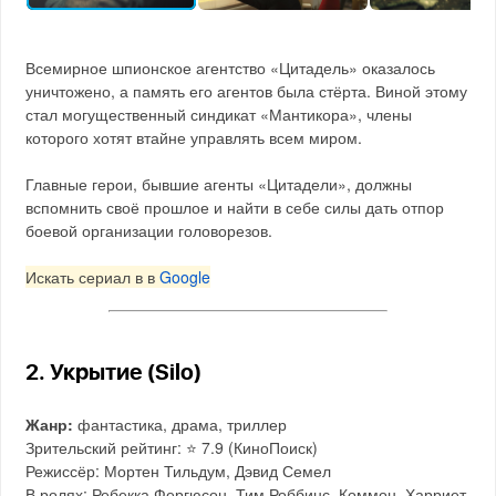
Всемирное шпионское агентство «Цитадель» оказалось
уничтожено, а память его агентов была стёрта. Виной этому
стал могущественный синдикат «Мантикора», члены
которого хотят втайне управлять всем миром.
Главные герои, бывшие агенты «Цитадели», должны
вспомнить своё прошлое и найти в себе силы дать отпор
боевой организации головорезов.
Искать сериал в в
Google
2. Укрытие (Silo)
Жанр:
фантастика, драма, триллер
Зрительский рейтинг: ⭐️ 7.9 (КиноПоиск)
Режиссёр: Мортен Тильдум, Дэвид Семел
В ролях: Ребекка Фергюсон, Тим Роббинс, Коммон, Харриет