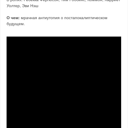
Уолтер, Эви Нэш
О чем:
мрачная антиутопия о постапокалиптическом
будущем.