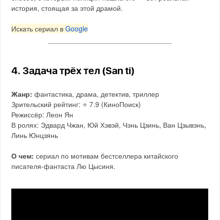
история, стоящая за этой драмой.
Искать сериал в
Google
4. Задача трёх тел (San ti)
Жанр:
фантастика, драма, детектив, триллер
Зрительский рейтинг: ⭐️ 7.9 (КиноПоиск)
Режиссёр: Леон Ян
В ролях: Эдвард Чжан, Юй Хэвэй, Чэнь Цзинь, Ван Цзывэнь,
Линь Юнцзянь
О чем:
сериал по мотивам бестселлера китайского
писателя-фантаста Лю Цысиня.