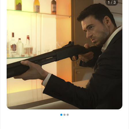
1
/
3