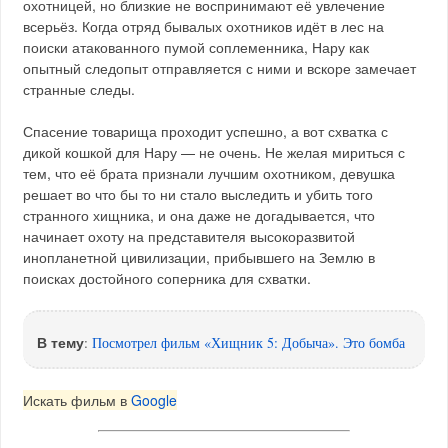
охотницей, но близкие не воспринимают её увлечение
всерьёз. Когда отряд бывалых охотников идёт в лес на
поиски атакованного пумой соплеменника, Нару как
опытный следопыт отправляется с ними и вскоре замечает
странные следы.
Спасение товарища проходит успешно, а вот схватка с
дикой кошкой для Нару — не очень. Не желая мириться с
тем, что её брата признали лучшим охотником, девушка
решает во что бы то ни стало выследить и убить того
странного хищника, и она даже не догадывается, что
начинает охоту на представителя высокоразвитой
инопланетной цивилизации, прибывшего на Землю в
поисках достойного соперника для схватки.
В тему
:
Посмотрел фильм «Хищник 5: Добыча». Это бомба
Искать фильм в
Google