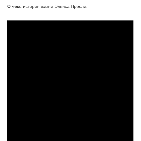
О чем:
история жизни Элвиса Пресли.