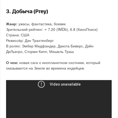
3. Добыча (Prey)
Жанр:
ужасы, фантастика, боевик
Зрительский рейтинг: ⭐️ 7.20 (IMDb), 6.8 (КиноПоиск)
Страна: США
Режиссёр: Дэн Трахтенберг
В ролях: Эмбер Мидфандер, Дакота Биверс, Дэйн
ДиЛьегро, Сторми Кипп, Мишель Траш
О чем:
новая сага о инопланетном охотнике, который
оказывается на Земле во времена индейцев.