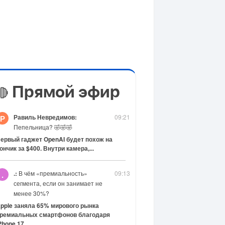
Прямой эфир
🔴
Равиль Невредимов:
09:21
Р
Пепельница? 🤣🤣🤣
ервый гаджет OpenAI будет похож на
ончик за $400. Внутри камера,...
.:
В чём «премиальность»
09:13
.
сегмента, если он занимает не
менее 30%?
pple заняла 65% мирового рынка
ремиальных смартфонов благодаря
Phone 17