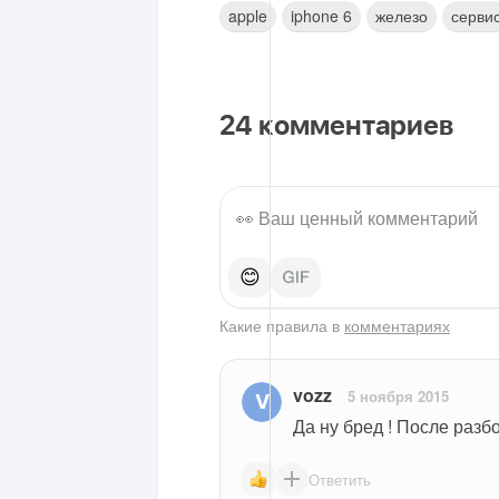
apple
iphone 6
железо
серви
24
комментариев
😊
Какие правила в
комментариях
vozz
5 ноября 2015
Да ну бред ! После разбо
Ответить