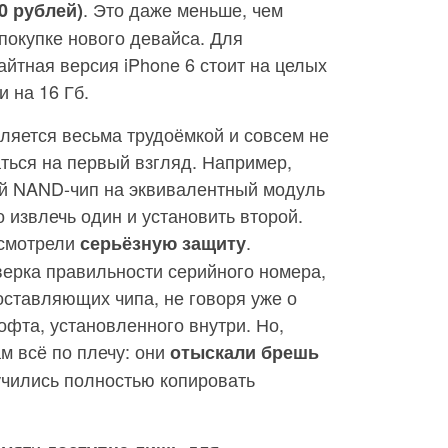
. Это даже меньше, чем
0 рублей)
 покупке нового девайса. Для
айтная версия iPhone 6 стоит на целых
 на 16 Гб.
ляется весьма трудоёмкой и совсем не
аться на первый взгляд. Например,
ый NAND-чип на эквивалентный модуль
о извлечь один и установить второй.
усмотрели
.
серьёзную защиту
верка правильности серийного номера,
оставляющих чипа, не говоря уже о
фта, установленного внутри. Но,
м всё по плечу: они
отыскали брешь
учились полностью копировать