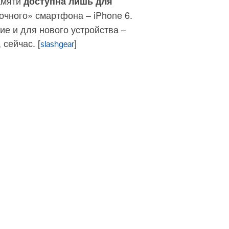
амяти
доступна лишь для
чного» смартфона – iPhone 6.
е и для нового устройства –
 сейчас. [
]
slashgear