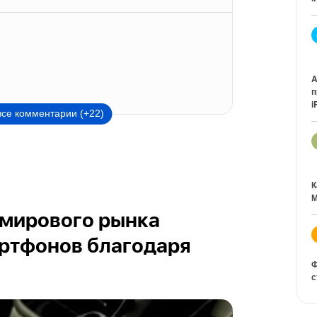
A
п
i
все комментарии (+22)
К
М
 мирового рынка
ртфонов благодаря
Ф
с