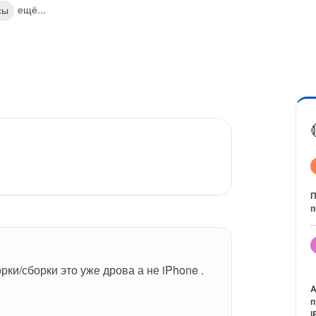
ещё...
сы
П
п
рки/сборки это уже дрова а не iPhone .
A
п
i