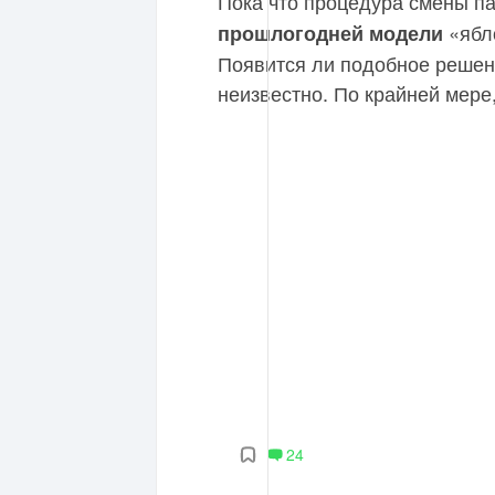
Пока что процедура смены п
«ябло
прошлогодней модели
Появится ли подобное решени
неизвестно. По крайней мере,
24