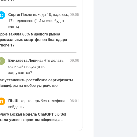
Серго:
После выхода 18, надеюсь,
09:05
С
17 подешевеет)) И можно будет
взять)
pple заняла 65% мирового рынка
ремиальных смартфонов благодаря
Phone 17
Елизавета Левина:
Что делать,
09:06
если сайт госуслуг не
загружается?
ак установить российские сертификаты
инцифры на любое устройство
ПЫШ:
хер теперь без телефона
06:01
П
войдешь
лагманская модель ChatGPT 5.6 Sol
тала умнее в простом общении, а...